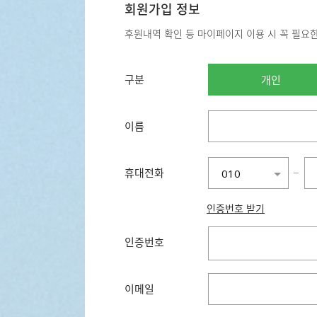
회원가입 정보
후원내역 확인 등 마이페이지 이용 시 꼭 필요
구분
개인
이름
휴대전화
−
010
010
인증번호 받기
011
016
인증번호
017
018
019
이메일