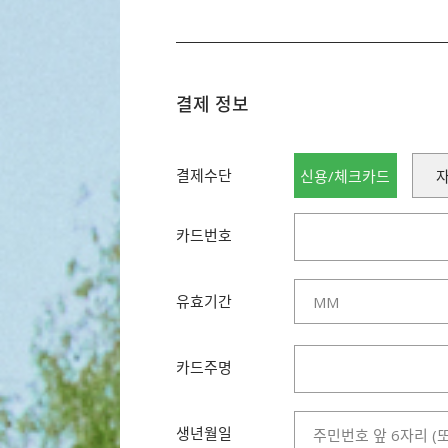
결제 정보
결제수단
신용/체크카드
카드번호
유효기간
카드주명
생년월일