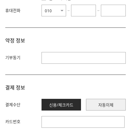
휴대전화
−
−
약정 정보
기부동기
결제 정보
결제수단
신용/체크카드
자동이체
카드번호