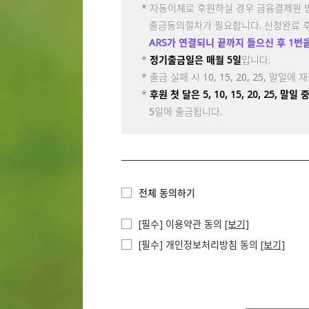
* 자동이체로 후원하실 경우 금융결제원 
부국증권
출금동의절차가 필요합니다. 신청완료 
부산은행
ARS가 연결되니 끝까지 들으신 후 1번
산림조합중앙회
산업은행
*
정기출금일은 매월 5일
입니다.
삼성증권
* 출금 실패 시 10, 15, 20, 25, 말일
상호저축은행
*
후원 첫 달은 5, 10, 15, 20, 25, 
새마을금고중앙회
5일에 출금됩니다.
수협중앙회
신영증권
신한금융투자
신협중앙회
SK증권
전체 동의하기
현대차투자증권
케이프투자증권
[필수] 이용약관 동의
[보기]
우체국
유안타증권
[필수] 개인정보처리방침 동의
[보기]
유진투자증권
엘에스투자증권
전북은행
제이피모간체이스은