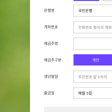
은행명
국민은행
국민은행
농협은행
계좌번호
신한은행
우리은행
한국씨티은행
예금주명
IBK기업은행
KEB하나은행
예금주구분
SC제일은행
개인
경남은행
광주은행
생년월일
교보증권
아이엠뱅크
대신증권
출금일
매월 5일
도이치은행
동부증권
메리츠종합금융증권
미래에셋대우