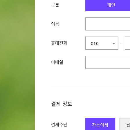
구분
개인
이름
휴대전화
−
010
010
011
이메일
016
017
018
019
결제 정보
결제수단
자동이체