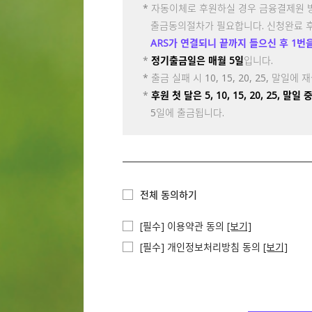
* 자동이체로 후원하실 경우 금융결제원 
부국증권
출금동의절차가 필요합니다. 신청완료 
부산은행
ARS가 연결되니 끝까지 들으신 후 1번
산림조합중앙회
산업은행
*
정기출금일은 매월 5일
입니다.
삼성증권
* 출금 실패 시 10, 15, 20, 25, 말일
상호저축은행
*
후원 첫 달은 5, 10, 15, 20, 25, 
새마을금고중앙회
5일에 출금됩니다.
수협중앙회
신영증권
신한금융투자
신협중앙회
SK증권
전체 동의하기
현대차투자증권
케이프투자증권
[필수] 이용약관 동의
[보기]
우체국
유안타증권
[필수] 개인정보처리방침 동의
[보기]
유진투자증권
엘에스투자증권
전북은행
제이피모간체이스은