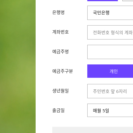
은행명
국민은행
국민은행
농협은행
계좌번호
신한은행
우리은행
한국씨티은행
예금주명
IBK기업은행
KEB하나은행
예금주구분
SC제일은행
개인
경남은행
광주은행
생년월일
교보증권
아이엠뱅크
대신증권
출금일
매월 5일
도이치은행
동부증권
메리츠종합금융증권
미래에셋대우