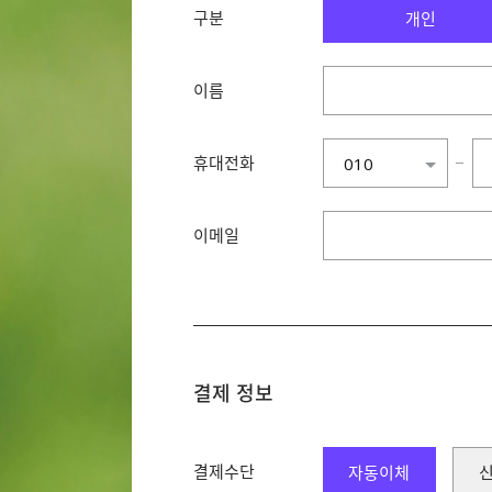
구분
개인
이름
휴대전화
−
010
010
011
이메일
016
017
018
019
결제 정보
결제수단
자동이체