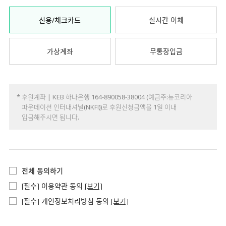
신용/체크카드
실시간 이체
가상계좌
무통장입금
* 후원계좌 | KEB 하나은행 164-890058-38004 (예금주:뉴코리아
파운데이션 인터내셔널(NKFI))로 후원신청금액을 1일 이내
입금해주시면 됩니다.
전체 동의하기
[필수] 이용약관 동의
[보기]
[필수] 개인정보처리방침 동의
[보기]