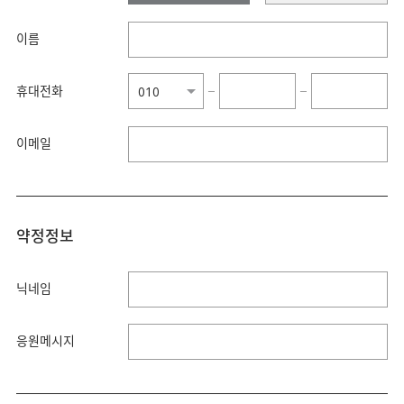
이름
휴대전화
−
−
이메일
약정정보
닉네임
응원메시지