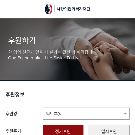
후원하기
한 명의 친구가 있을 때 살기는 훨씬 더 쉬워집니다
One Friend makes Life Easier To Live
후원정보
후원명
후원주기
정기후원
일시후원