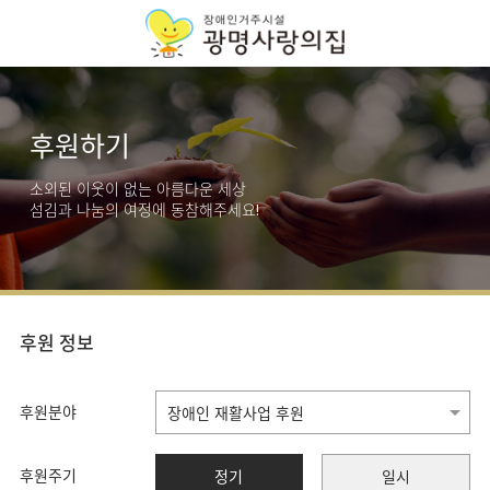
후원하기
소외된 이웃이 없는 아름다운 세상
섬김과 나눔의 여정에 동참해주세요!
후원 정보
후원분야
후원주기
정기
일시