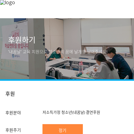
후원하기
'내꿈날' 교육 지원으로 청소년의 꿈에 날개를 달아주세요!
후원
저소득가정 청소년(내꿈날) 결연후원
후원분야
후원주기
정기