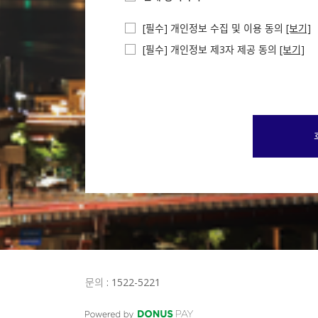
새마을금고중앙회
수협중앙회
[필수] 개인정보 수집 및 이용 동의
[보기]
신영증권
[필수] 개인정보 제3자 제공 동의
[보기]
신한금융투자
신협중앙회
SK증권
현대차투자증권
케이프투자증권
우체국
유안타증권
유진투자증권
엘에스투자증권
전북은행
제이피모간체이스은
제주은행
카카오뱅크
케이뱅크
문의 : 1522-5221
토스뱅크
키움증권
하이투자증권