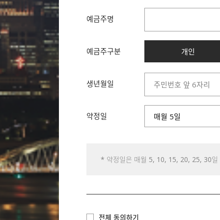
우리은행
한국씨티은행
예금주명
IBK기업은행
KEB하나은행
예금주구분
SC제일은행
개인
경남은행
광주은행
생년월일
교보증권
아이엠뱅크
대신증권
약정일
매월 5일
도이치은행
동부증권
매월 5일
메리츠종합금융증권
매월 10일
미래에셋대우
매월 15일
* 약정일은 매월 5, 10, 15, 20, 25, 30
부국증권
매월 20일
부산은행
매월 25일
산림조합중앙회
매월 30일
산업은행
삼성증권
상호저축은행
전체 동의하기