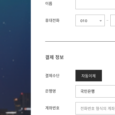
이름
휴대전화
−
010
010
011
016
017
018
결제 정보
019
결제수단
자동이체
은행명
국민은행
국민은행
농협은행
계좌번호
신한은행