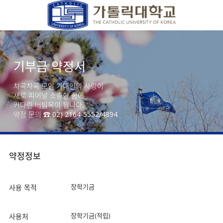
기부금 약정서
차곡차곡 모인 가대인의 사랑이
새로 피어날 소중한 꿈에
커다란 버팀목이 됩니다.
약정 문의 ☎ 02) 2164-5552/4894
약정정보
장학기금
사용 목적
장학기금(적립)
사용처