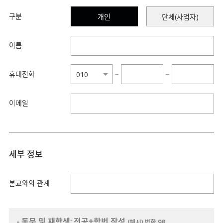
구분
개인
단체(사업자)
이름
휴대전화
−
−
이메일
세부 정보
본교와의 관계
- 동문 및 재학생: 전공+학번 작성
(예시) 법학 98,