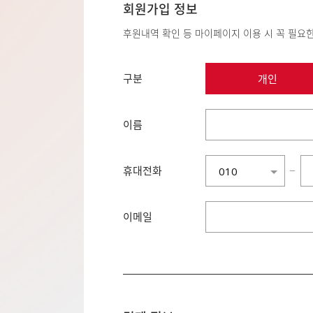
회원가입 정보
후원내역 확인 등 마이페이지 이용 시 꼭 필요
구분
개인
이름
휴대전화
−
010
010
011
이메일
016
017
018
019