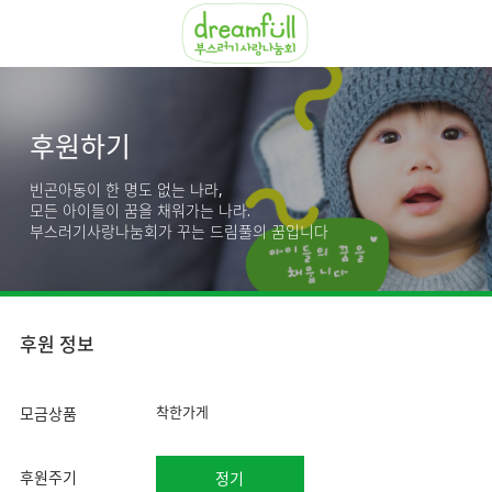
후원하기
빈곤아동이 한 명도 없는 나라,
모든 아이들이 꿈을 채워가는 나라.
부스러기사랑나눔회가 꾸는 드림풀의 꿈입니다
후원 정보
착한가게
모금상품
후원주기
정기