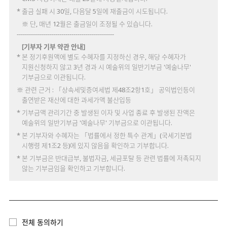
* 출금 실패 시 30일, 다음달 5일에 재출금이 시도됩니다.
※ 단, 매년 12월은 출금일이 조정될 수 있습니다.
------------------------------------------------
[기부자 기부 약관 안내]
* 본 정기후원액에 별도 수혜자를 지정하신 경우, 해당 수혜자가
지원신청하지 않고 3년 경과 시 예술위의 일반기부금 '예술나무'
기부금으로 이관됩니다.
※ 관련 근거 : 「상속세및증여세법 제48조2항1호」 공익법인등이
출연받은 재산에 대한 과세가액 불산입등
* 기부금액 관리기간 중 발생된 이자 및 사업 종료 후 발생된 잔액은
예술위의 일반기부금 '예술나무' 기부금으로 이관됩니다.
* 본 기부자와 수혜자는 「법률에서 정한 특수 관계」(국세기본법
시행령 제1조2 등)에 있지 않음을 확인하고 기부합니다.
* 본 기부금은 반대급부, 불법자금, 세금포탈 등 관련 법률에 저촉되지
않는 기부금임을 확인하고 기부합니다.
전체 동의하기