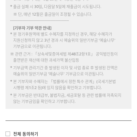
* 출금 실패 시 30일, 다음달 5일에 재출금이 시도됩니다.
※ 단, 매년 12월은 출금일이 조정될 수 있습니다.
------------------------------------------------
[기부자 기부 약관 안내]
* 본 정기후원액에 별도 수혜자를 지정하신 경우, 해당 수혜자가
지원신청하지 않고 3년 경과 시 예술위의 일반기부금 '예술나무'
기부금으로 이관됩니다.
※ 관련 근거 : 「상속세및증여세법 제48조2항1호」 공익법인등이
출연받은 재산에 대한 과세가액 불산입등
* 기부금액 관리기간 중 발생된 이자 및 사업 종료 후 발생된 잔액은
예술위의 일반기부금 '예술나무' 기부금으로 이관됩니다.
* 본 기부자와 수혜자는 「법률에서 정한 특수 관계」(국세기본법
시행령 제1조2 등)에 있지 않음을 확인하고 기부합니다.
* 본 기부금은 반대급부, 불법자금, 세금포탈 등 관련 법률에 저촉되지
않는 기부금임을 확인하고 기부합니다.
전체 동의하기