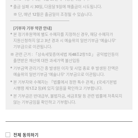
* 출금 실패 시 30일, 다음달 5일에 재출금이 시도됩니다.
※ 단, 매년 12월은 출금일이 조정될 수 있습니다.
------------------------------------------------
[기부자 기부 약관 안내]
* 본 정기후원액에 별도 수혜자를 지정하신 경우, 해당 수혜자가
지원신청하지 않고 3년 경과 시 예술위의 일반기부금 '예술나무'
기부금으로 이관됩니다.
※ 관련 근거 : 「상속세및증여세법 제48조2항1호」 공익법인등이
출연받은 재산에 대한 과세가액 불산입등
* 기부금액 관리기간 중 발생된 이자 및 사업 종료 후 발생된 잔액은
예술위의 일반기부금 '예술나무' 기부금으로 이관됩니다.
* 본 기부자와 수혜자는 「법률에서 정한 특수 관계」(국세기본법
시행령 제1조2 등)에 있지 않음을 확인하고 기부합니다.
* 본 기부금은 반대급부, 불법자금, 세금포탈 등 관련 법률에 저촉되지
않는 기부금임을 확인하고 기부합니다.
전체 동의하기