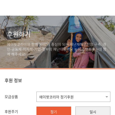
후원하기
에이팟코리아와 함께 ‘사람’이 중심이 되는 재난재해안전망 구축. 개
인-공동체-지자체-기업-정부의 재난대응력을 높이고 변화하는데 함
께 해주세요!
후원 정보
모금상품
후원주기
정기
일시